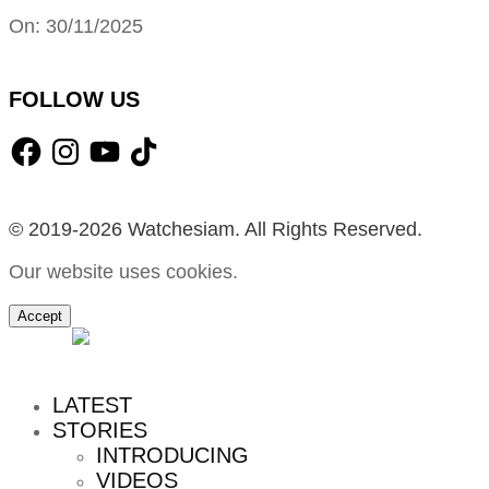
2025-
On:
30/11/2025
11-
30
FOLLOW US
Facebook
Instagram
YouTube
TikTok
© 2019-2026 Watchesiam. All Rights Reserved.
Our website uses cookies.
Accept
MENU
LATEST
STORIES
INTRODUCING
VIDEOS