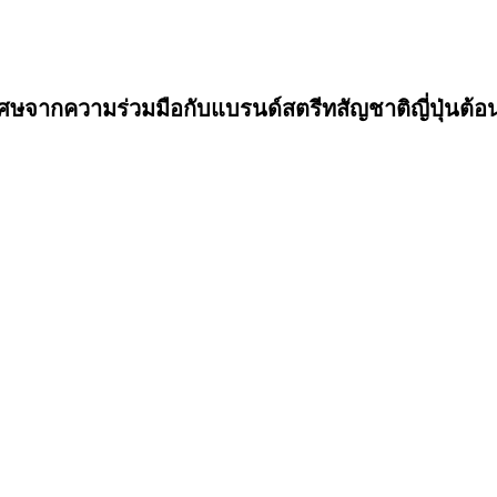
ษจากความร่วมมือกับแบรนด์สตรีทสัญชาติญี่ปุ่นต้อน