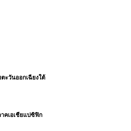
ตะวันออกเฉียงใต้
ภาคเอเชียแปซิฟิก