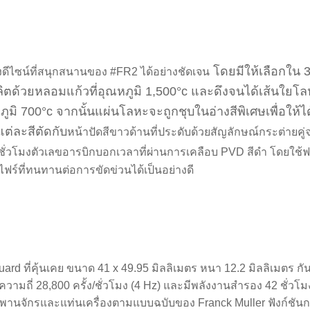
โดยมีให้เลือกใน 3
ึงดีไซน์ที่สนุกสนานของ #FR2 ได้อย่างชัดเจน
ตด้วยหลอมแก้วที่อุณหภูมิ 1,500°c และดึงจนได้เส้นใยโลหะ
มิ 700°c จากนั้นแผ่นโลหะจะถูกชุบในอ่างสีพิเศษเพื่อให้ได
ต่ละสีตัดกับ
หน้าปัดสีขาวด้านที่ประดับด้วยสัญลักษณ์กระต่ายค
ั่วโมงตัวเลขอารบิกบอกเวลาที่ผ่านการเคลือบ PVD สีดำ โดยใช้ฟอน
์ที่ทนทานต่อการขัดข่วนได้เป็นอย่างดี
rd ที่คุ้นเคย ขนาด 41 x 49.95 มิลลิเมตร หนา 12.2 มิลลิเมตร กัน
ถี่ 28,800 ครั้ง/ชั่วโมง (4 Hz) และมีพลังงานสำรอง 42 ชั่วโม
พานจักรและแท่นเครื่องตามแบบฉบับของ Franck Muller ฟังก์ชั