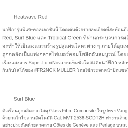
Heatwave Red
นาฬิการุ่นพิเศษคอลเลกชันนี้ โดดเด่นด้วยรายละเอียดที่สะท้อนถ
Red, Surf Blue และ Tropical Green ที่ผ่านกระบวนการผลิ
จะทำให้เย็นลงและสร้างรูปสู่แผ่นโลหะต่าง ๆ ภายใต้อุณหภู
ถูกกดอัดเป็นแท่งกลาสไฟเบอร์คอมโพสิตอันสมบูรณ์ โดยแ
งและนาฬิกา
เรืองแสงสาร Super-LumiNova บนเข็มชั่วโม
หลักช
กันกับโลโก้ของ #FR2NCK MULLER โดยใช้กระจกหน้าปัดแซฟไฟร
Surf Blue
ตัวเรือนถูกผลิตจากวัสดุ Glass Fibre Composite ในรูปทรง Vangua
ด้วยกลไกไขลานอัตโนมัติ Cal. MVT 2536-SCDT2H ทำงานด้วยความ
อย่างประณีตด้วยลวดลาย Côtes de Genève และ Perlage บนสะ