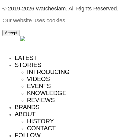
© 2019-2026 Watchesiam. All Rights Reserved.
Our website uses cookies.
Accept
MENU
LATEST
STORIES
INTRODUCING
VIDEOS
EVENTS
KNOWLEDGE
REVIEWS
BRANDS
ABOUT
HISTORY
CONTACT
FOLLOW