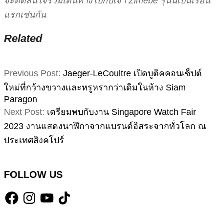
จะตัดสินใจร่วมเดินทางไปกับเจ้า Zimebe รุ่นนี้เป็นเรือน
แรกเช่นกัน
Related
2023-
Previous Post:
Jaeger-LeCoultre เปิดบูติคคอนเซ็ปต์
08-
ใหม่ที่กว้างขวางและหรูหรากว่าเดิมในห้าง Siam
07
Paragon
Next Post:
เตรียมพบกับงาน Singapore Watch Fair
2023 งานแสดงนาฬิกาจากแบรนด์อิสระจากทั่วโลก ณ
ประเทศสิงคโปร์
FOLLOW US
Facebook
Instagram
YouTube
TikTok