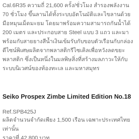
Cal.6R35 ความถี่ 21,600 ครั้ง/ชั่วโมง สำรองพลังงาน
70 ชั่วโมง ขึ้นลานได้ทั้งระบบอัตโนมัติและไขลานด้วย
มือหมุนเม็ดมะยม โดยมาพร้อมความสามารถกันน้ำได้
200 เมตร และประกอบสาย Steel แบบ 3 แถว และมา
พร้อมกับสายยางสีน้ำเงินเข้มรับกับขอบตัวเรือนกับกล่อง
ดีไซน์พิเศษผลิตจากพลาสติกรีไซเคิลเพื่อหวังลดขยะ
พลาสติก ซึ่งเป็นหนึ่งในมลพิษสิ่งที่สร้างมลภาวะให้กับ
ระบบนิเวศน์ของท้องทะเล และมหาสมุทร
Seiko Prospex Zimbe Limited Edition No.18
Ref.SPB425J
ผลิตจำนวนจำกัดเพียง 1,500 เรือน ​เฉพาะประเทศไทย
เท่านั้น
ราคาที่ 42,800 บาท