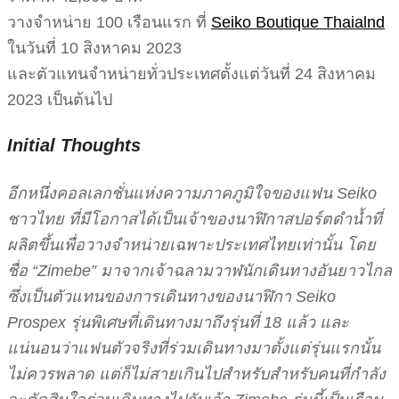
วางจำหน่าย 100 เรือนแรก ที่
Seiko Boutique Thaialnd
ในวันที่ 10 สิงหาคม 2023
และตัวแทนจำหน่ายทั่วประเทศตั้งแต่วันที่ 24 สิงหาคม
2023 เป็นต้นไป
Initial Thoughts
อีกหนึ่งคอลเลกชั่นแห่งความภาคภูมิใจของแฟน Seiko
ชาวไทย ที่มีโอกาสได้เป็นเจ้าของนาฬิกาสปอร์ตดำน้ำที่
ผลิตขึ้นเพื่อวางจำหน่ายเฉพาะประเทศไทยเท่านั้น โดย
ชื่อ “Zimebe” มาจากเจ้าฉลามวาฬนักเดินทางอันยาวไกล
ซึ่งเป็นตัวแทนของการเดินทางของนาฬิกา Seiko
Prospex รุ่นพิเศษที่เดินทางมาถึงรุ่นที่ 18 แล้ว และ
แน่นอนว่าแฟนตัวจริงที่ร่วมเดินทางมาตั้งแต่รุ่นแรกนั้น
ไม่ควรพลาด แต่ก็ไม่สายเกินไปสำหรับสำหรับคนที่กำลัง