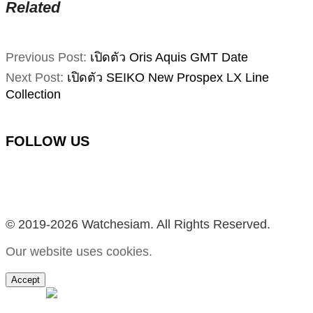
Related
2019-
Previous Post:
เปิดตัว Oris Aquis GMT Date
03-
Next Post:
เปิดตัว SEIKO New Prospex LX Line
23
Collection
FOLLOW US
Facebook
Instagram
YouTube
TikTok
© 2019-2026 Watchesiam. All Rights Reserved.
Our website uses cookies.
Accept
MENU