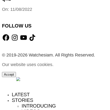
2022-
On:
11/08/2022
08-
11
FOLLOW US
Facebook
Instagram
YouTube
TikTok
© 2019-2026 Watchesiam. All Rights Reserved.
Our website uses cookies.
Accept
MENU
LATEST
STORIES
INTRODUCING