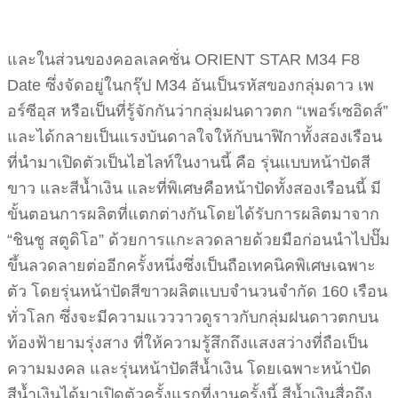
และในส่วนของคอลเลคชั่น ORIENT STAR M34 F8
Date ซึ่งจัดอยู่ในกรุ๊ป M34 อันเป็นรหัสของกลุ่มดาว เพ
อร์ซีอุส หรือเป็นที่รู้จักกันว่ากลุ่มฝนดาวตก “เพอร์เซอิดส์”
และได้กลายเป็นแรงบันดาลใจให้กับนาฬิกาทั้งสองเรือน
ที่นำมาเปิดตัวเป็นไฮไลท์ในงานนี้ คือ รุ่นแบบหน้าปัดสี
ขาว และสีน้ำเงิน และที่พิเศษคือหน้าปัดทั้งสองเรือนนี้ มี
ขั้นตอนการผลิตที่แตกต่างกันโดยได้รับการผลิตมาจาก
“ชินชู สตูดิโอ” ด้วยการแกะลวดลายด้วยมือก่อนนำไปปั๊ม
ขึ้นลวดลายต่ออีกครั้งหนึ่งซึ่งเป็นถือเทคนิคพิเศษเฉพาะ
ตัว โดยรุ่นหน้าปัดสีขาวผลิตแบบจำนวนจำกัด 160 เรือน
ทั่วโลก ซึ่งจะมีความแวววาวดูราวกับกลุ่มฝนดาวตกบน
ท้องฟ้ายามรุ่งสาง ที่ให้ความรู้สึกถึงแสงสว่างที่ถือเป็น
ความมงคล และรุ่นหน้าปัดสีน้ำเงิน โดยเฉพาะหน้าปัด
สีน้ำเงินได้มาเปิดตัวครั้งแรกที่งานครั้งนี้ สีน้ำเงินสื่อถึง