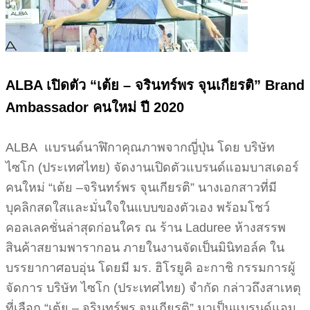
ALBA เปิดตัว “เต้ย – จรินทร์พร จุนเกียรติ” Brand
Ambassador คนใหม่ ปี 2020
ALBA แบรนด์นาฬิกาคุณภาพจากญี่ปุ่น โดย บริษัท
ไซโก (ประเทศไทย) จัดงานเปิดตัวแบรนด์แอมบาสเดอร์
คนใหม่ “เต้ย –จรินทร์พร จุนเกียรติ” นางเอกสาวที่มี
บุคลิกสดใสและมั่นใจในแบบของตัวเอง พร้อมโชว์
คอลเลคชั่นล่าสุดก่อนใคร ณ ร้าน Laduree ห้างสรรพ
สินค้าสยามพารากอน ภายในงานจัดเป็นมินิทอล์ค ใน
บรรยากาศอบอุ่น โดยมี มร. ฮิโรยูคิ อะกาชิ กรรมการผู้
จัดการ บริษัท ไซโก (ประเทศไทย) จำกัด กล่าวถึงสาเหตุ
ที่เลือก “เต้ย – จรินทร์พร จุนเกียรติ” มาเป็นแบรนด์แอม