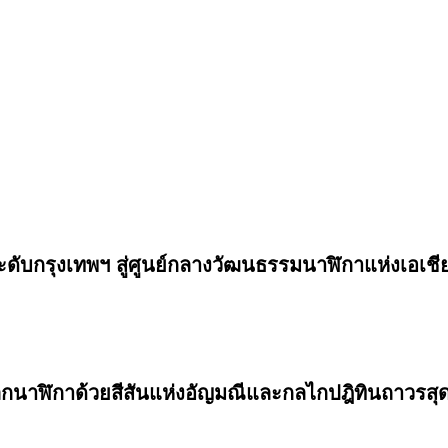
กรุงเทพฯ สู่ศูนย์กลางวัฒนธรรมนาฬิกาแห่งเอเชีย
นาฬิกาด้วยสีสันแห่งอัญมณีและกลไกปฎิทินถาวรสุด