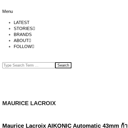
Skip
to
Primary
Menu
content
Navigation
Menu
LATEST
STORIES
BRANDS
ABOUT
FOLLOW
Search
MAURICE LACROIX
Maurice Lacroix AIKONIC Automatic 43mm ก้าว