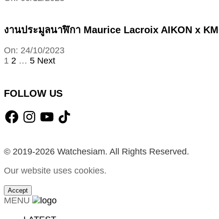
12-
09
งานประมูลนาฬิกา Maurice Lacroix AIKON x KMCH
2023-
On:
24/10/2023
10-
Posts
1
2
…
5
Next
24
pagination
FOLLOW US
Facebook
Instagram
YouTube
TikTok
© 2019-2026 Watchesiam. All Rights Reserved.
Our website uses cookies.
Accept
MENU