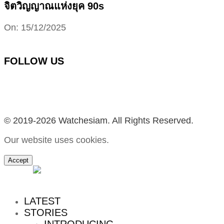
จิตวิญญาณแห่งยุค 90s
2025-
On:
15/12/2025
12-
15
FOLLOW US
Facebook
Instagram
YouTube
TikTok
© 2019-2026 Watchesiam. All Rights Reserved.
Our website uses cookies.
Accept
MENU
LATEST
STORIES
INTRODUCING