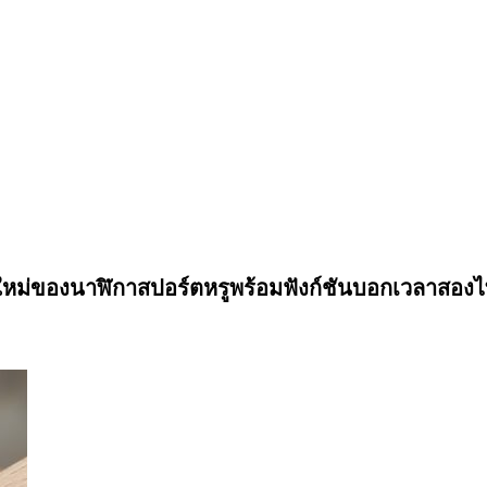
้งใหม่ของนาฬิกาสปอร์ตหรูพร้อมฟังก์ชันบอกเวลาสอง