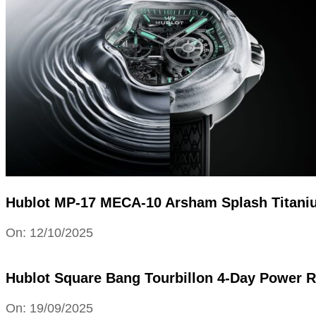
Hublot MP-17 MECA-10 Arsham Splash Titani
2025-
On:
12/10/2025
10-
12
Hublot Square Bang Tourbillon 4-Day Power Rese
2025-
On:
19/09/2025