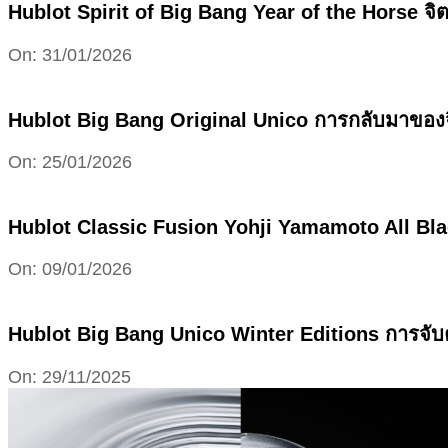
Hublot Spirit of Big Bang Year of the Horse 
2026-
On:
31/01/2026
01-
31
Hublot Big Bang Original Unico การกลับมาของจ
2026-
On:
25/01/2026
01-
25
Hublot Classic Fusion Yohji Yamamoto All Bla
2026-
On:
09/01/2026
01-
09
Hublot Big Bang Unico Winter Editions การจับคู
2025-
On:
29/11/2025
11-
29