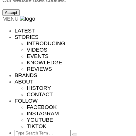
Our website uses cookies.
Accept
MENU
LATEST
STORIES
INTRODUCING
VIDEOS
EVENTS
KNOWLEDGE
REVIEWS
BRANDS
ABOUT
HISTORY
CONTACT
FOLLOW
FACEBOOK
INSTAGRAM
YOUTUBE
TIKTOK
Search