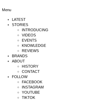
Skip
to
Primary
Menu
content
Navigation
Menu
LATEST
STORIES
INTRODUCING
VIDEOS
EVENTS
KNOWLEDGE
REVIEWS
BRANDS
ABOUT
HISTORY
CONTACT
FOLLOW
FACEBOOK
INSTAGRAM
YOUTUBE
TIKTOK