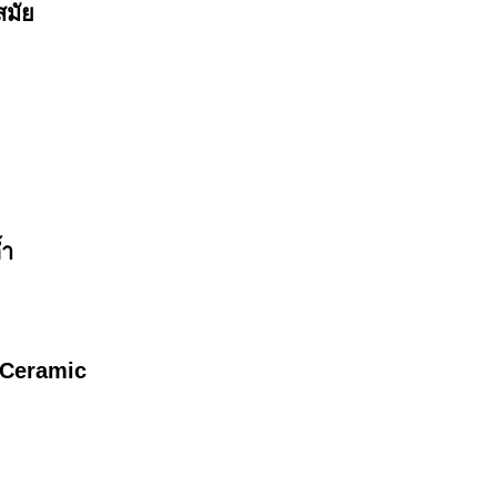
สมัย
้ำ
e Ceramic