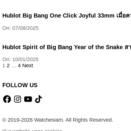
09-
19
Hublot Big Bang One Click Joyful 33mm เมื่อ
2025-
On:
07/08/2025
08-
07
Hublot Spirit of Big Bang Year of the Snake 
2025-
On:
10/01/2025
01-
Posts
1
2
…
4
Next
10
pagination
FOLLOW US
Facebook
Instagram
YouTube
TikTok
© 2019-2026 Watchesiam. All Rights Reserved.