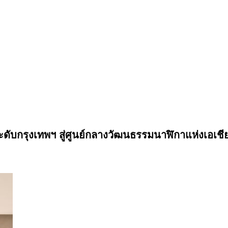
กรุงเทพฯ สู่ศูนย์กลางวัฒนธรรมนาฬิกาแห่งเอเชีย