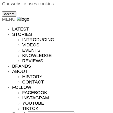
Our website uses cookies.
Accept
MENU
LATEST
STORIES
INTRODUCING
VIDEOS
EVENTS
KNOWLEDGE
REVIEWS
BRANDS
ABOUT
HISTORY
CONTACT
FOLLOW
FACEBOOK
INSTAGRAM
YOUTUBE
TIKTOK