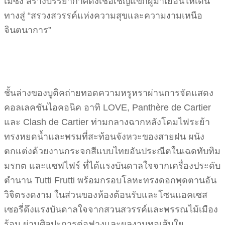
เมซง สร้างบรรยากาศดั่งเชื้อเชิญแขกผู้มาเยือนให้เดิน
ทางสู่ “สรวงสวรรค์แห่งความสุขและความงามเหนือ
จินตนาการ”
ชั้นล่างของบูติคถ่ายทอดความหรูหราผ่านการจัดแสดง
คอลเลคชันไอคอนิค อาทิ LOVE, Panthère de Cartier
และ Clash de Cartier ท่ามกลางฉากหลังโคมไฟระย้า
ทรงหยดน้ำและพรมที่สะท้อนจังหวะของสายฝน ผนัง
ตกแต่งด้วยงานกระจกสีแบบไทยอันประณีตในเฉดทับทิม
มรกต และแซฟไฟร์ ที่ได้แรงบันดาลใจจากเครื่องประดับ
ตำนาน Tutti Frutti พร้อมกรอบโลหะทรงดอกพุดตานอัน
วิจิตรงดงาม ในส่วนของห้องต้อนรับและโซนแอคเซส
เซอรี่ดึงแรงบันดาลใจจากสวนสวรรค์และพรรณไม้เมือง
ร้อน ผ่านศิลปะการต่อฟางและผลงานทอเส้นใย