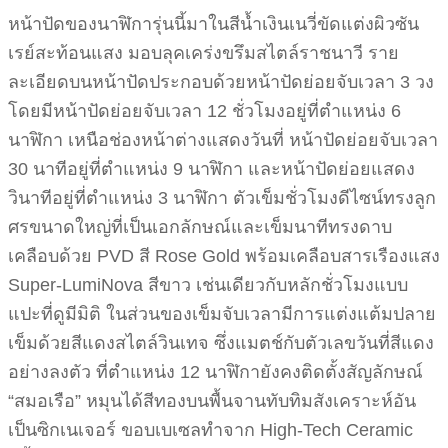
หน้าปัดของนาฬิการุ่นนี้มาในสีน้ำเงินเนวี่ขัดแต่งผิวซัน
เรย์สะท้อนแสง มอบลุคเคร่งขรึมสไตล์ราชนาวี ราย
ละเอียดบนหน้าปัดประกอบด้วยหน้าปัดย่อยจับเวลา 3 วง
โดยมีหน้าปัดย่อยจับเวลา 12 ชั่วโมงอยู่ที่ตำแหน่ง 6
นาฬิกา เหนือช่องหน้าต่างแสดงวันที่ หน้าปัดย่อยจับเวลา
30 นาทีอยู่ที่ตำแหน่ง 9 นาฬิกา และหน้าปัดย่อยแสดง
วินาทีอยู่ที่ตำแหน่ง 3 นาฬิกา ตัวเข็มชั่วโมงดีไซน์ทรงลูก
ศรขนาดใหญ่ที่เป็นเอกลักษณ์และเข็มนาทีทรงดาบ
เคลือบด้วย PVD สี Rose Gold พร้อมเคลือบสารเรืองแสง
Super-LumiNova สีขาว เช่นเดียวกับหลักชั่วโมงแบบ
แปะที่ดูมีมิติ ในส่วนของเข็มจับเวลามีการแต่งแต้มปลาย
เข็มด้วยสีแดงสไตล์วินเทจ ซึ่งแมตช์กับตัวเลขวันที่สีแดง
อย่างลงตัว ที่ตำแหน่ง 12 นาฬิกายังคงติดตั้งสัญลักษณ์
“สมอเรือ” หมุนได้สีทองบนพื้นจานทับทิมสังเคราะห์อัน
เป็นซิกเนเจอร์ ขอบเบเซลทำจาก High-Tech Ceramic