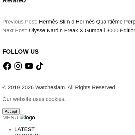
Related
2026-
Previous Post:
Hermès Slim d’Hermès Quantième Perp
02-
Next Post:
Ulysse Nardin Freak X Gumball 3000 Editi
22
FOLLOW US
Facebook
Instagram
YouTube
TikTok
© 2019-2026 Watchesiam. All Rights Reserved.
Our website uses cookies.
Accept
MENU
LATEST