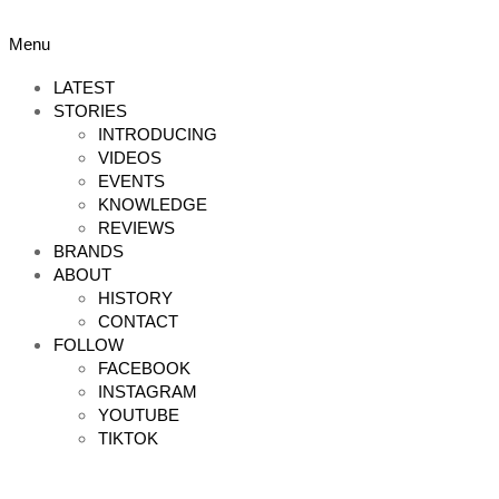
Skip
to
Primary
Menu
content
Navigation
Menu
LATEST
STORIES
INTRODUCING
VIDEOS
EVENTS
KNOWLEDGE
REVIEWS
BRANDS
ABOUT
HISTORY
CONTACT
FOLLOW
FACEBOOK
INSTAGRAM
YOUTUBE
TIKTOK