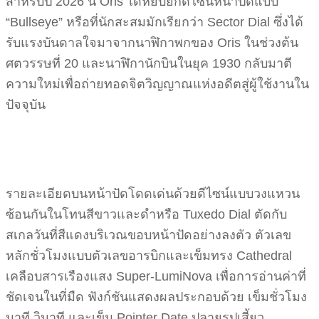
สำหรับปี 2026 นี้ Oris ได้หยิบยกดีไซน์หน้าปัดแบบ
“Bullseye” หรือที่นักสะสมมักเรียกว่า Sector Dial ซึ่งได้
รับแรงบันดาลใจมาจากนาฬิกาพกของ Oris ในช่วงต้น
ศตวรรษที่ 20 และนาฬิกานักบินในยุค 1930 กลับมาตี
ความใหม่เพื่อถ่ายทอดจิตวิญญาณแห่งอดีตสู่ผู้ใช้งานใน
ปัจจุบัน
รายละเอียดบนหน้าปัดโดดเด่นด้วยดีไซน์แบบวงแหวน
ซ้อนกันในโทนสีขาวและดำหรือ Tuxedo Dial ตัดกับ
สเกลวันที่สีแดงบริเวณขอบหน้าปัดอย่างลงตัว ตัวเลข
หลักชั่วโมงแบบตัวเลขอารบิกและเข็มทรง Cathedral
เคลือบสารเรืองแสง Super-LumiNova เพื่อการอ่านค่าที่
ชัดเจนในที่มืด ฟังก์ชันแสดงผลประกอบด้วย เข็มชั่วโมง
นาที วินาที และเข็ม Pointer Date ปลายรูปเสี้ยว