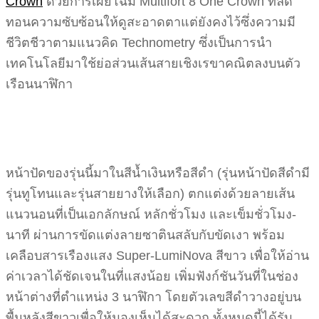
Crown
ด้วยการเผยโฉม Multifort 8 One Crown ที่ลด
ทอนความซับซ้อนให้ดูสะอาดตาแต่ยังคงไว้ซึ่งความมี
ชีวิตชีวาตามแนวคิด Technometry ซึ่งเป็นการนำ
เทคโนโลยีมาใช้ย่อส่วนเส้นสายเชิงเรขาคณิตลงบนตัว
เรือนนาฬิกา
หน้าปัดของรุ่นนี้มาในสีน้ำเงินหรือสีดำ (รุ่นหน้าปัดสีดำมี
รุ่นทูโทนและรุ่นสายยางให้เลือก) ตกแต่งด้วยลายเส้น
แนวนอนที่เป็นเอกลักษณ์ หลักชั่วโมง และเข็มชั่วโมง-
นาที ผ่านการขัดแต่งลายซาตินสลับกับขัดเงา พร้อม
เคลือบสารเรืองแสง Super-LumiNova สีขาว เพื่อให้อ่าน
ค่าเวลาได้ชัดเจนในที่แสงน้อย เพิ่มฟังก์ชันวันที่ในช่อง
หน้าต่างที่ตำแหน่ง 3 นาฬิกา โดยตัวเลขสีดำวางอยู่บน
พื้นหลังสีขาวเพื่อให้มองเห็นได้สะดวก ทั้งหมดนี้ได้รับ