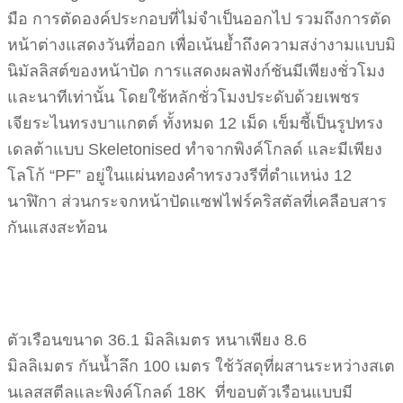
มือ การตัดองค์ประกอบที่ไม่จำเป็นออกไป รวมถึงการตัด
หน้าต่างแสดงวันที่ออก เพื่อเน้นย้ำถึงความสง่างามแบบมิ
นิมัลลิสต์ของหน้าปัด การแสดงผลฟังก์ชันมีเพียงชั่วโมง
และนาทีเท่านั้น โดยใช้หลักชั่วโมงประดับด้วยเพชร
เจียระไนทรงบาแกตต์ ทั้งหมด 12 เม็ด เข็มชี้เป็นรูปทรง
เดลต้าแบบ Skeletonised ทำจากพิงค์โกลด์ และมีเพียง
โลโก้ “PF” อยู่ในแผ่นทองคำทรงวงรีที่ตำแหน่ง 12
นาฬิกา ส่วนกระจกหน้าปัดแซฟไฟร์คริสตัลที่เคลือบสาร
กันแสงสะท้อน
ตัวเรือนขนาด 36.1 มิลลิเมตร หนาเพียง 8.6
มิลลิเมตร กันน้ำลึก 100 เมตร ใช้วัสดุที่ผสานระหว่างสเต
นเลสสตีลและพิงค์โกลด์ 18K ที่ขอบตัวเรือนแบบมี