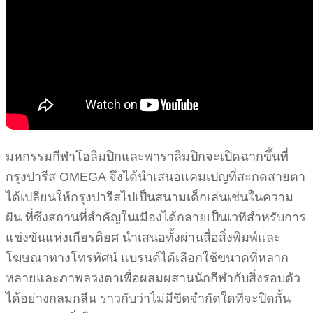
มหกรรมกีฬาโอลิมปิกและพาราลิมปิกจะเปิดฉากขึ้นที่
กรุงปารีส OMEGA จึงได้นำเสนอแคมเปญที่สะกดสายตา
ได้เปลี่ยนให้กรุงปารีสไปเป็นสนามเด็กเล่นเช่นในความ
ฝัน ที่ซึ่งสถานที่สำคัญในเมืองได้กลายเป็นเวทีสำหรับการ
แข่งขันแห่งเกียรติยศ นำเสนอทั้งผ่านสื่อสิ่งพิมพ์และ
โฆษณาทางโทรทัศน์ แบรนด์ได้เลือกใช้ขนาดที่หลาก
หลายและภาพลวงตาเพื่อผสมผสานนักกีฬากับสิ่งรอบตัว
ได้อย่างกลมกลืน ราวกับว่าไม่มีขีดจำกัดใดที่จะปิดกั้น