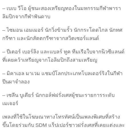
– เบเบ วีโอ ผู้ชนะสองเหรียญทองในมหกรรมกีฬาพารา
ลิมปิกจากกีฬาฟันดาบ
– ไซมอน เอมเมอร์ นักวิ่งข้ามรั้ว นักกระโดดไกล นักทศ
กรีฑา และนักสัตตกรีฑาจากสวิตเซอร์แลนด์
– ปีเตอร์ เบอร์ลิง และแบลร์ ทูค ทีมเรือใบจากนิวซีแลนด์
ที่เคยคว้าเหรียญจากโอลิมปิกถึงสามเหรียญ
– มิคาเอล มาเวม แชมป์โลกประเภทโบลเดอร์ริงในกีฬา
ปีนผาจำลอง
– เซลีน บูเตียร์ นักกอล์ฟฝรั่งเศสผู้ชนะรายการระดับ
เมเจอร์
เพลงที่ใช้ในโฆษณาทางโทรทัศน์เป็นเพลงพิเศษที่สร้าง
ขึ้นโดยร่วมกับ SDM แร็ปเปอร์ชาวฝรั่งเศสที่เคยแต่งและ