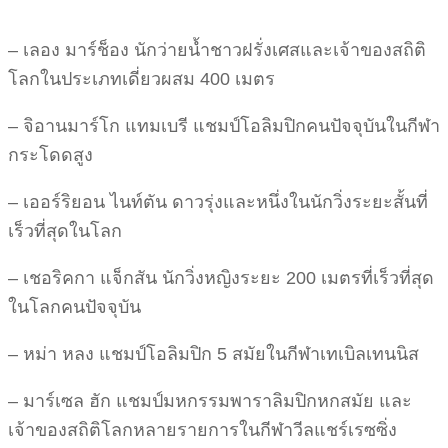
– เลอง มาร์ช็อง นักว่ายน้ำชาวฝรั่งเศสและเจ้าของสถิติ
โลกในประเภทเดี่ยวผสม 400 เมตร
– จิอานมาร์โก แทมเบรี แชมป์โอลิมปิกคนปัจจุบันในกีฬา
กระโดดสูง
– เออร์ริยอน ไนท์ตัน ดาวรุ่งและหนึ่งในนักวิ่งระยะสั้นที่
เร็วที่สุดในโลก
– เชอริคกา แจ็กสัน นักวิ่งหญิงระยะ 200 เมตรที่เร็วที่สุด
ในโลกคนปัจจุบัน
– หม่า หลง แชมป์โอลิมปิก 5 สมัยในกีฬาเทเบิลเทนนิส
– มาร์เซล ฮัก แชมป์มหกรรมพาราลิมปิกหกสมัย และ
เจ้าของสถิติโลกหลายรายการในกีฬาวีลแชร์เรซซิ่ง