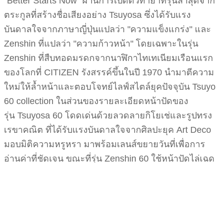
"Better Starts Now" ผ่านการเปิดตัวทายาทรุ่นล่าสุดจาก
ตระกูลที่สร้างชื่อเสียงอย่าง Tsuyosa ซึ่งได้รับแรง
บันดาลใจจากภาษาญี่ปุ่นแปลว่า "ความแข็งแกร่ง" และ
Zenshin ที่แปลว่า "ความก้าวหน้า" โดยเฉพาะในรุ่น
Zenshin ที่สืบทอดมรดกจากนาฬิกาไทเทเนียมเรือนแรก
ของโลกที่ CITIZEN รังสรรค์ขึ้นในปี 1970 นำมาตีความ
ใหม่ให้ล้ำหน้าและตอบโจทย์ไลฟ์สไตล์ยุคปัจจุบัน Tsuyo
60 collection ในส่วนของรายละเอียดหน้าปัดของ
รุ่น Tsuyosa 60 โดดเด่นด้วยลวดลายกิโยเช่และรูปทรง
เรขาคณิต ที่ได้รับแรงบันดาลใจจากศิลปะยุค Art Deco
มอบมิติความหรูหรา มาพร้อมเลนส์ขยายวันที่เพื่อการ
อ่านค่าที่ชัดเจน ขณะที่รุ่น Zenshin 60 ใช้หน้าปัดไล่เฉด
สีแบบ Dégradé พร้อมการขัดลายเส้นตรงในแนวตั้งและ
มีการจัดวางเข็มวินาทีแบบย่อยระหว่างตำแหน่ง 4 และ 5
นาฬิกา ทั้งสองคอลเลกชันใช้กระจกหน้าปัดแบบคริสตัล
แซฟไฟร์ที่เคลือบสารกันแสงสะท้อนเพื่อความทนทาน