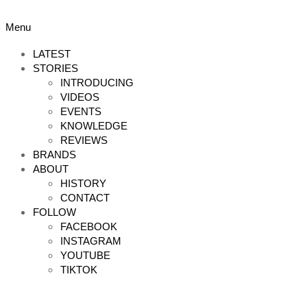
Skip
to
Primary
Menu
content
Navigation
Menu
LATEST
STORIES
INTRODUCING
VIDEOS
EVENTS
KNOWLEDGE
REVIEWS
BRANDS
ABOUT
HISTORY
CONTACT
FOLLOW
FACEBOOK
INSTAGRAM
YOUTUBE
TIKTOK