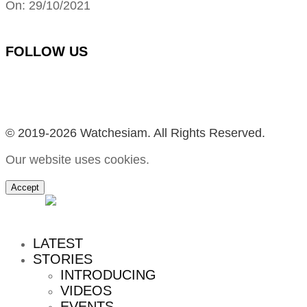
2021-
On:
29/10/2021
10-
29
FOLLOW US
Facebook
Instagram
YouTube
TikTok
© 2019-2026 Watchesiam. All Rights Reserved.
Our website uses cookies.
Accept
MENU
LATEST
STORIES
INTRODUCING
VIDEOS
EVENTS