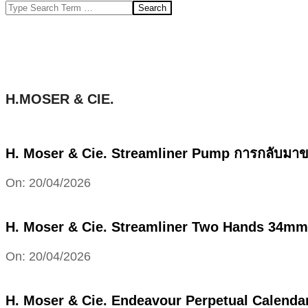
Search
H.MOSER & CIE.
H. Moser & Cie. Streamliner Pump การกลับมาของจิ
2026-
On:
20/04/2026
04-
20
H. Moser & Cie. Streamliner Two Hands 34mm S
2026-
On:
20/04/2026
04-
20
H. Moser & Cie. Endeavour Perpetual Calendar