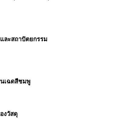
ยงและสถาปัตยกรรม
ในเฉดสีชมพู
งวัสดุ