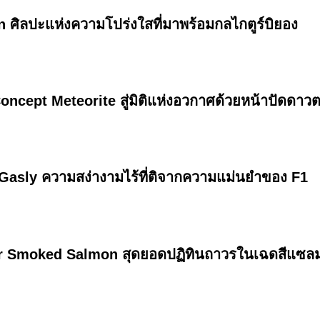
 ศิลปะแห่งความโปร่งใสที่มาพร้อมกลไกตูร์บิยอง
ncept Meteorite สู่มิติแห่งอวกาศด้วยหน้าปัดดาว
 Gasly ความสง่างามไร้ที่ติจากความแม่นยำของ F1
r Smoked Salmon สุดยอดปฏิทินถาวรในเฉดสีแซลม