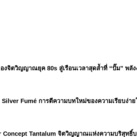
ตวิญญาณยุค 80s สู่เรือนเวลาสุดล้ำที่ “ปั๊ม” พลัง
ilver Fumé การตีความบทใหม่ของความเรียบง่ายในข
 Concept Tantalum จิตวิญญาณแห่งความบริสุทธิ์บน