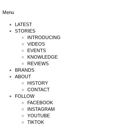
Skip
to
Primary
Menu
content
Navigation
Menu
LATEST
STORIES
INTRODUCING
VIDEOS
EVENTS
KNOWLEDGE
REVIEWS
BRANDS
ABOUT
HISTORY
CONTACT
FOLLOW
FACEBOOK
INSTAGRAM
YOUTUBE
TIKTOK