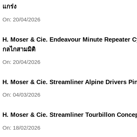
แกร่ง
2026-
On:
20/04/2026
04-
20
H. Moser & Cie. Endeavour Minute Repeater Cy
กลไกสามมิติ
2026-
On:
20/04/2026
04-
20
H. Moser & Cie. Streamliner Alpine Drivers P
2026-
On:
04/03/2026
03-
04
H. Moser & Cie. Streamliner Tourbillon Conce
2026-
On:
18/02/2026
02-