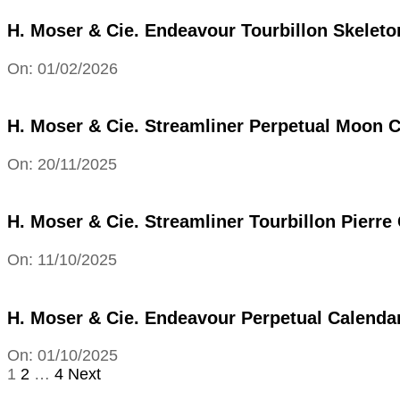
18
H. Moser & Cie. Endeavour Tourbillon Skeleton
2026-
On:
01/02/2026
02-
01
H. Moser & Cie. Streamliner Perpetual Moon Co
2025-
On:
20/11/2025
11-
20
H. Moser & Cie. Streamliner Tourbillon Pierre
2025-
On:
11/10/2025
10-
11
H. Moser & Cie. Endeavour Perpetual Calenda
2025-
On:
01/10/2025
10-
Posts
1
2
…
4
Next
01