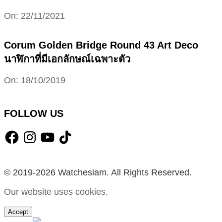
2021-
On:
22/11/2021
11-
22
Corum Golden Bridge Round 43 Art Deco
นาฬิกาที่มีเอกลักษณ์เฉพาะตัว
2019-
On:
18/10/2019
10-
18
FOLLOW US
Facebook
Instagram
YouTube
TikTok
© 2019-2026 Watchesiam. All Rights Reserved.
Our website uses cookies.
Accept