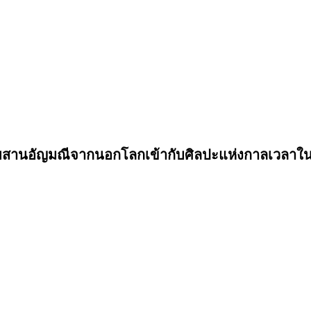
ผสานอัญมณีจากนอกโลกเข้ากับศิลปะแห่งกาลเวลาในท