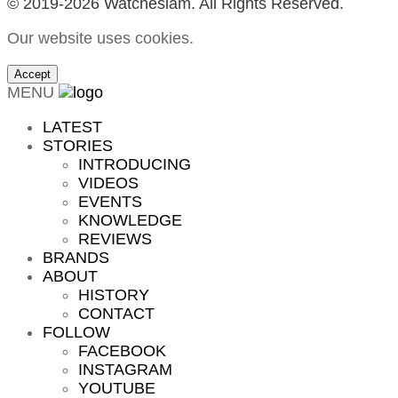
© 2019-2026 Watchesiam. All Rights Reserved.
Our website uses cookies.
Accept
MENU
LATEST
STORIES
INTRODUCING
VIDEOS
EVENTS
KNOWLEDGE
REVIEWS
BRANDS
ABOUT
HISTORY
CONTACT
FOLLOW
FACEBOOK
INSTAGRAM
YOUTUBE