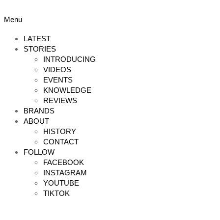
Skip
to
Primary
Menu
content
Navigation
Menu
LATEST
STORIES
INTRODUCING
VIDEOS
EVENTS
KNOWLEDGE
REVIEWS
BRANDS
ABOUT
HISTORY
CONTACT
FOLLOW
FACEBOOK
INSTAGRAM
YOUTUBE
TIKTOK