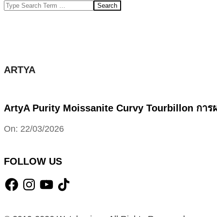
Search
ARTYA
ArtyA Purity Moissanite Curvy Tourbillon การ
2026-
On:
22/03/2026
03-
22
FOLLOW US
Facebook
Instagram
YouTube
TikTok