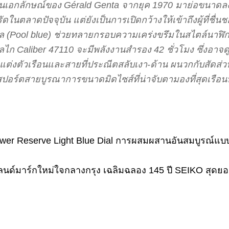
็นเอกลักษณ์ของ Gérald Genta จากยุค 1970 มาย่อขนาดลงเ
ตลาดปัจจุบัน แต่ยังเป็นการเปิดกว้างให้เข้าถึงผู้ที่ชื่
ูล (Pool blue) ช่วยทลายกรอบความเคร่งขรึมในสไตล์นาฬิกา
ก Caliber 47110 จะมีพลังงานสำรอง 42 ชั่วโมง ซึ่งอาจดูน
่งตัวเรือนและสายที่ประณีตสลับเงา-ด้าน ผนวกกับสัดส่ว
ปอร์ตสายบูรณาการขนาดมิดไซส์ที่น่าจับตามองที่สุดเรือนหนึ
ower Reserve Light Blue Dial การผสมผสานอันสมบูรณ์แบ
แลนด์มาร์กใหม่ใจกลางกรุง เฉลิมฉลอง 145 ปี SEIKO สุด