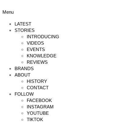
Skip
to
Primary
Menu
content
Navigation
Menu
LATEST
STORIES
INTRODUCING
VIDEOS
EVENTS
KNOWLEDGE
REVIEWS
BRANDS
ABOUT
HISTORY
CONTACT
FOLLOW
FACEBOOK
INSTAGRAM
YOUTUBE
TIKTOK