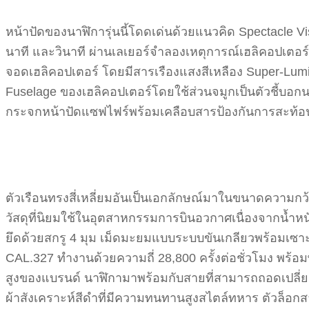
หน้าปัดของนาฬิการุ่นนี้โดดเด่นด้วยแนวคิด Spectacle Vi
นาที และวินาที ผ่านเลเยอร์จำลองเหตุการณ์เฮลิคอปเตอร
จอดเฮลิคอปเตอร์ โดยมีสารเรืองแสงสีเหลือง Super-LumiN
Fuselage ของเฮลิคอปเตอร์โดยใช้ส่วนจมูกเป็นตัวชี้บอกนา
กระจกหน้าปัดแซฟไฟร์พร้อมเคลือบสารป้องกันการสะท้อน
ตัวเรือนทรงสี่เหลี่ยมอันเป็นเอกลักษณ์มาในขนาดความกว้า
วัสดุที่นิยมใช้ในอุตสาหกรรมการบินอวกาศเนื่องจากน้ำหน
ยึดด้วยสกรู 4 มุม เม็ดมะยมแบบระบบขันเกลียวพร้อมเซ
CAL.327 ทำงานด้วยความถี่ 28,800 ครั้งต่อชั่วโมง พร
สูงของแบรนด์ นาฬิกามาพร้อมกับสายที่สามารถถอดเปลี่ยนไ
ผ้าสังเคราะห์สีดำที่มีความทนทานสูงสไตล์ทหาร ตัวล็อกส