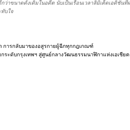
ีกว่าขนาดดั้งเดิมในอดีต นับเป็นเรือนเวลาลิมิเต็ดเอดิชั
ะทับใจ
on การกลับมาของอสูรกายผู้ฉีกทุกกฎเกณฑ์
ะดับกรุงเทพฯ สู่ศูนย์กลางวัฒนธรรมนาฬิกาแห่งเอเชียตะ