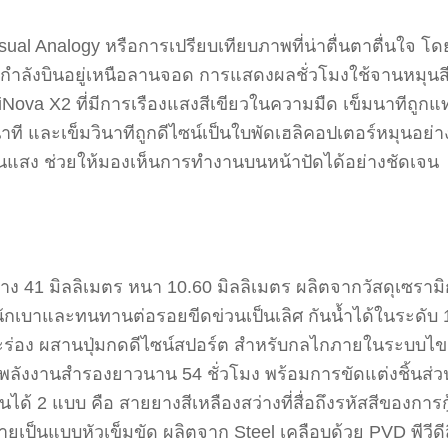
sual Analogy หรือการเปรียบเทียบภาพที่น่าตื่นตาตื่นใจ โด
์กำลังบินอยู่เหนือลานจอด การแสดงผลชั่วโมงใช้จานหมุนสี
ova X2 ที่มีการเรืองแสงสีเขียวในความมืด เข็มนาทีถูกแทน
ที และเข็มวินาทีถูกดีไซน์เป็นใบพัดเฮลิคอปเตอร์หมุนอย่าง
แสง ช่วยให้มองเห็นการทำงานบนหน้าปัดได้อย่างชัดเจน
ง 41 มิลลิเมตร หนา 10.60 มิลลิเมตร ผลิตจากวัสดุเซรามิก
ักเบาและทนทานต่อรอยขีดข่วนเป็นเลิศ กันน้ำได้ในระดับ 10
าะร่อง ผสานปุ่มกดดีไซน์สปอร์ต สำหรับกลไกภายในระบบไข
้อมพลังงานสำรองยาวนาน 54 ชั่วโมง พร้อมการขัดแต่งชิ้น
ด้ 2 แบบ คือ สายยางสีเหลืองสว่างที่สื่อถึงรหัสสีของกา
ายเป็นแบบหัวเข็มขัด ผลิตจาก Steel เคลือบด้วย PVD พีวี