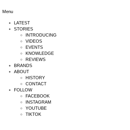
Skip
to
Primary
Menu
content
Navigation
Menu
LATEST
STORIES
INTRODUCING
VIDEOS
EVENTS
KNOWLEDGE
REVIEWS
BRANDS
ABOUT
HISTORY
CONTACT
FOLLOW
FACEBOOK
INSTAGRAM
YOUTUBE
TIKTOK