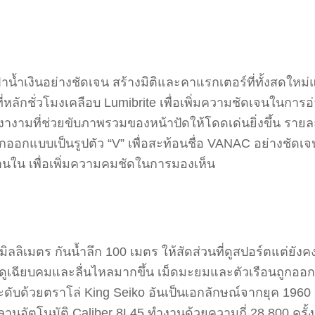
ีฟ้าน้ำเงินอย่างชัดเจน สร้างมิติและคาแรกเตอร์ที่ทั้งสดให
่หลักชั่วโมงเคลือบ Lumibrite เพื่อเพิ่มความชัดเจนในการ
นเงางามที่ช่วยขับภาพรวมของหน้าปัดให้โดดเด่นยิ่งขึ้น รายล
ถูกออกแบบเป็นรูปตัว “V” เพื่อสะท้อนชื่อ VANAC อย่างชัดเ
นใน เพื่อเพิ่มความคมชัดในการมองเห็น
 มิลลิเมตร กันน้ำลึก 100 เมตร ให้สัดส่วนที่ดูสปอร์ตแต่
นดูเฉียบคมและลื่นไหลมากขึ้น เม็ดมะยมและตัวเรือนถูกออ
ดับด้วยตราโล่ King Seiko อันเป็นเอกลักษณ์จากยุค 1960
านอัตโนมัติ Caliber 8L45 ทำงานด้วยความถี่ 28,800 ครั้ง