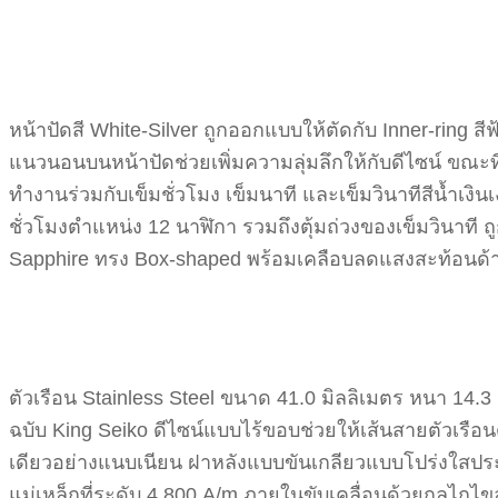
หน้าปัดสี White-Silver ถูกออกแบบให้ตัดกับ Inner-ring ส
แนวนอนบนหน้าปัดช่วยเพิ่มความลุ่มลึกให้กับดีไซน์ ขณะที
ทำงานร่วมกับเข็มชั่วโมง เข็มนาที และเข็มวินาทีสีน้ำเงิ
ชั่วโมงตำแหน่ง 12 นาฬิกา รวมถึงตุ้มถ่วงของเข็มวินาที 
Sapphire ทรง Box-shaped พร้อมเคลือบลดแสงสะท้อนด้า
ตัวเรือน Stainless Steel ขนาด 41.0 มิลลิเมตร หนา 14.3
ฉบับ King Seiko ดีไซน์แบบไร้ขอบช่วยให้เส้นสายตัวเรือ
เดียวอย่างแนบเนียน ฝาหลังแบบขันเกลียวแบบโปร่งใสประ
แม่เหล็กที่ระดับ 4,800 A/m ภายในขับเคลื่อนด้วยกลไกไขล