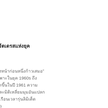
์ตเดรสแห่งยุค
งหน้าก่อนหนึ่งก้าวเสมอ”
ฉพาะในยุค 1960s ถึง
ดขึ้นในปี 1961 ความ
ละมิติเหลี่ยมมุมอันแปลก
อนเวลารุ่นลิมิเต็ด
ว