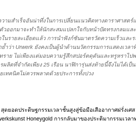
นความสำเร็จอันน่าทึ่งในการเปลี่ยนแนวคิดทางดาราศาสตร์แ
ิดตัวออกมาจะทำให้นักสะสมแปลกใจกับหน้าปัดทรงกลมและเ
าในรายละเอียดแล้ว การนำฟังก์ชันมาตรวัดความเร็วแล
ย้ำว่า Urwerk ยังคงเป็นผู้นำด้านนวัตกรรมการแสดงเวลาที
ทราย ไม่เพียงแต่มอบความรู้สึกสปอร์ตดุดันและหรูหราไปพร้อ
ที่จำกัดเพียง 25 เรือน นาฬิการุ่นส่งท้ายนี้จึงไม่ได้เป็น
ายเทคนิคไม่ควรพลาดด้วยประการทั้งปวง
 สุดยอดประดิษฐกรรมเวลาชั้นสูงสู่ข้อมือเสืออากาศฝรั่งเศส
werkskunst Honeygold การกลับมาของประติมากรรมเวลาทรงส