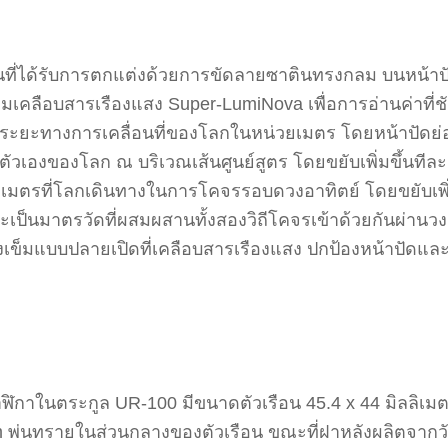
เงินที่ได้รับการตกแต่งด้วยการขัดลายซาตินทรงกลม บนหน้า
ือบสารเรืองแสง Super-LumiNova เพื่อการอ่านค่าที่ชัดเจ
นทึกระยะทางการเคลื่อนที่ของโลกในหน่วยเมตร โดยหน้าปัดย่
วเองของโลก ณ บริเวณเส้นศูนย์สูตร โดยขยับเพิ่มขึ้นทีละ
โลเมตรที่โลกเดินทางในการโคจรรอบดวงอาทิตย์ โดยขยับเพิ่
จะเป็นมาตรวัดที่ผสมผสานทั้งสองวิถีโคจรเข้าด้วยกันผ่านว
ตั้งเข็มแบบปลายเปิดที่เคลือบสารเรืองแสง ปกป้องหน้าปัดแ
นาฬิกาในตระกูล UR-100 มีขนาดตัวเรือน 45.4 x 44 มิลลิเม
 พ่นทรายในส่วนกลางของตัวเรือน ขณะที่ฝาหลังผลิตจากวัสด