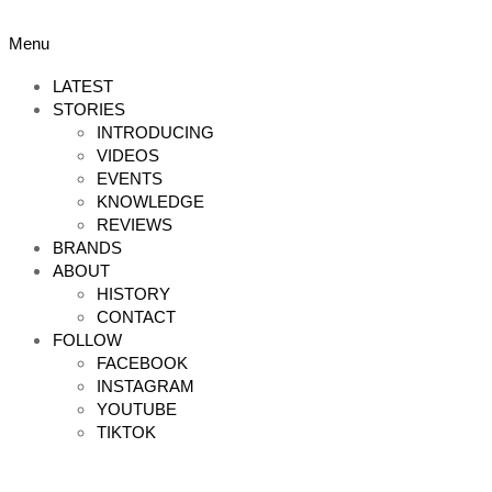
Skip
to
Primary
Menu
content
Navigation
Menu
LATEST
STORIES
INTRODUCING
VIDEOS
EVENTS
KNOWLEDGE
REVIEWS
BRANDS
ABOUT
HISTORY
CONTACT
FOLLOW
FACEBOOK
INSTAGRAM
YOUTUBE
TIKTOK