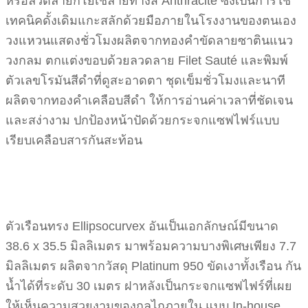
หรือลวดลายกิโยเช่ลายทางสี Anthracite ซึ่งเป็นการใช้
เทคนิคดั้งเดิมแกะสลักด้วยมือภายในโรงงานของตนเอง
วงแหวนแสดงชั่วโมงผลิตจากทองคำขัดลายซาตินแนว
วงกลม ตกแต่งขอบด้วยลวดลาย Filet Sauté และพิมพ์
ตัวเลขโรมันสีดำที่ดูสะอาดตา ชุดเข็มชั่วโมงและนาที
ผลิตจากทองคำเคลือบสีดำ ให้การอ่านค่าเวลาที่ชัดเจน
และสง่างาม ปกป้องหน้าปัดด้วยกระจกแซฟไฟร์แบบ
เรียบเคลือบสารกันสะท้อน
ตัวเรือนทรง Ellipsocurvex อันเป็นเอกลักษณ์มีขนาด
38.6 x 35.5 มิลลิเมตร มาพร้อมความบางพิเศษเพียง 7.7
มิลลิเมตร ผลิตจากวัสดุ Platinum 950 ขัดเงาทั้งเรือน กัน
น้ำได้ที่ระดับ 30 เมตร ฝาหลังเป็นกระจกแซฟไฟร์ที่เผย
ให้เห็นความสวยงามของกลไกภายใน แบบ In-house