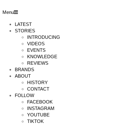
Skip
to
Primary
Menu
content
Navigation
Menu
LATEST
STORIES
INTRODUCING
VIDEOS
EVENTS
KNOWLEDGE
REVIEWS
BRANDS
ABOUT
HISTORY
CONTACT
FOLLOW
FACEBOOK
INSTAGRAM
YOUTUBE
TIKTOK