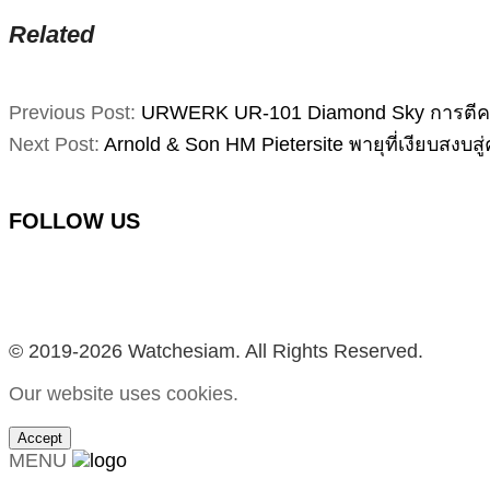
Related
2026-
Previous Post:
URWERK UR-101 Diamond Sky การตีควา
04-
Next Post:
Arnold & Son HM Pietersite พายุที่เงียบสงบส
09
FOLLOW US
Facebook
Instagram
YouTube
TikTok
© 2019-2026 Watchesiam. All Rights Reserved.
Our website uses cookies.
Accept
MENU