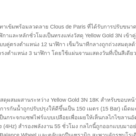
ีเทาเข้มพร้อมลวดลาย Clous de Paris ที่ได้รับการปรับขนา
นาฬิกาและหลักชั่วโมงเป็นทรงแท่งวัสดุ Yellow Gold 3N เข้าค
บคู่ตรงตำแหน่ง 12 นาฬิกา เข็มวินาทีกลางถูกถ่วงสมดุลด้
ี่ตรงตำแหน่ง 3 นาฬิกา โดยใช้แผ่นจานแสดงวันที่เป็นสีเดีย
กวัสดุผสมผสานระหว่าง Yellow Gold 3N 18K สำหรับขอบหน้
ารกันน้ำถูกปรับปรุงให้ดีขึ้นเป็น 150 เมตร (15 Bar) เม็
เป็นกระจกแซฟไฟร์แบบเปลือยเพื่อเผยให้เห็นกลไกไขลานอั
โมง (4Hz) สำรองพลังงาน 55 ชั่วโมง กลไกนี้ถูกออกแบบมา
ia Balance Wheel และตลับลูกปืนเซรามิก สะพานจักรชุบโร