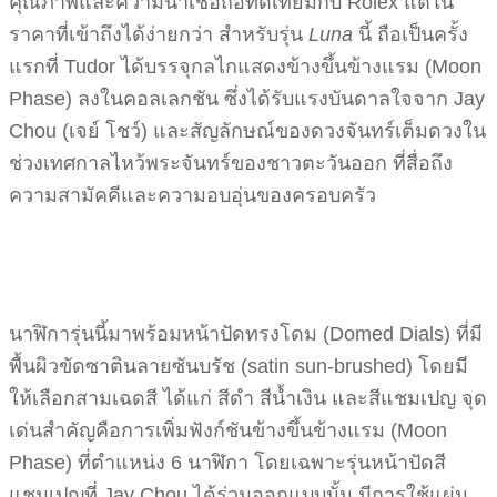
คุณภาพและความน่าเชื่อถือทัดเทียมกับ Rolex แต่ใน
ราคาที่เข้าถึงได้ง่ายกว่า สำหรับรุ่น
Luna
นี้ ถือเป็นครั้ง
แรกที่ Tudor ได้บรรจุกลไกแสดงข้างขึ้นข้างแรม (Moon
Phase) ลงในคอลเลกชัน ซึ่งได้รับแรงบันดาลใจจาก Jay
Chou (เจย์ โชว์) และสัญลักษณ์ของดวงจันทร์เต็มดวงใน
ช่วงเทศกาลไหว้พระจันทร์ของชาวตะวันออก ที่สื่อถึง
ความสามัคคีและความอบอุ่นของครอบครัว
นาฬิการุ่นนี้มาพร้อมหน้าปัดทรงโดม (Domed Dials) ที่มี
พื้นผิวขัดซาตินลายซันบรัช (satin sun-brushed) โดยมี
ให้เลือกสามเฉดสี ได้แก่ สีดำ สีน้ำเงิน และสีแชมเปญ จุด
เด่นสำคัญคือการเพิ่มฟังก์ชันข้างขึ้นข้างแรม (Moon
Phase) ที่ตำแหน่ง 6 นาฬิกา โดยเฉพาะรุ่นหน้าปัดสี
แชมเปญที่ Jay Chou ได้ร่วมออกแบบนั้น มีการใช้แผ่น