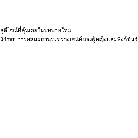
ู่ดีไซน์ที่คุ้นเคยในบทบาทใหม่
34mm การผสมผสานระหว่างเสน่ห์ของผู้หญิงและฟังก์ชันจ