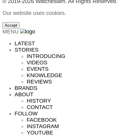
© 2019-2026 Watchesiam. All Rights Reserved.
Our website uses cookies.
Accept
MENU
LATEST
STORIES
INTRODUCING
VIDEOS
EVENTS
KNOWLEDGE
REVIEWS
BRANDS
ABOUT
HISTORY
CONTACT
FOLLOW
FACEBOOK
INSTAGRAM
YOUTUBE