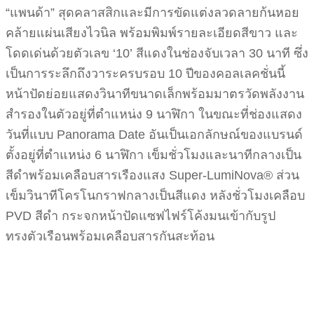
“แพนด้า” สุดคลาสสิกและมีการขัดแต่งลวดลายก้นหอย
คล้ายแผ่นเสียงไวนิล พร้อมพิมพ์รายละเอียดสีขาว และ
โดดเด่นด้วยตัวเลข ‘10’ สีแดงในช่องจับเวลา 30 นาที ซึ่ง
เป็นการระลึกถึงวาระครบรอบ 10 ปีของคอลเลคชั่นนี้
หน้าปัดย่อยแสดงวินาทีขนาดเล็กพร้อมมาตรวัดพลังงาน
สำรองในตัวอยู่ที่ตำแหน่ง 9 นาฬิกา ในขณะที่ช่องแสดง
วันที่แบบ Panorama Date อันเป็นเอกลักษณ์ของแบรนด์
ตั้งอยู่ที่ตำแหน่ง 6 นาฬิกา เข็มชั่วโมงและนาทีกลางเป็น
สีดำพร้อมเคลือบสารเรืองแสง Super-LumiNova® ส่วน
เข็มวินาทีโครโนกราฟกลางเป็นสีแดง หลังชั่วโมงเคลือบ
PVD สีดำ กระจกหน้าปัดแซฟไฟร์โค้งมนเข้ากับรูป
ทรงตัวเรือนพร้อมเคลือบสารกันสะท้อน