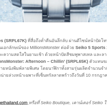
yes (SRPL67K)
ที่สื่อถึงค่ำคืนอันลึกลับ ผ่านดีไซน์หน้าปั
ป็นเอกลักษณ์ของ MillionsMonster ต่อด้วย
Seiko 5 Sports 
ความสดใสในยามเช้า ด้วยหน้าปัดสีชมพูพาสเทล และลายเ
ionsMonster: Afternoon – Chillin’ (SRPL65K)
ตัวแทนข
บสายหนังพิมพ์ลายพิเศษ โดยนาฬิกาทั้งสามรุ่นผลิตจำนวนจำก
ยล่วงหน้าเฉพาะที่เซ็นทรัลลาดพร้าวถึงวันที่ 10 กรกฎาค
uethailand.com
หรือที่ Seiko Boutique, เคาน์เตอร์ Seiko 