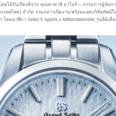
โดยได้รับเกียรติจาก คุณทาคาชิ อาโอกิ – กรรมการผู้จัดการ
ะเทศไทย) จำกัด ร่วมกล่าวเปิดงาน พร้อมแสดงวิสัยทัศน์ใน
ยนาฬิกา Seiko 5 Sports x MillionsMonster รุ่นลิมิเต็ด ทั