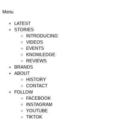
Skip
to
Primary
Menu
content
Navigation
Menu
LATEST
STORIES
INTRODUCING
VIDEOS
EVENTS
KNOWLEDGE
REVIEWS
BRANDS
ABOUT
HISTORY
CONTACT
FOLLOW
FACEBOOK
INSTAGRAM
YOUTUBE
TIKTOK