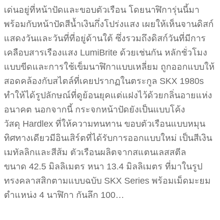
เด่นอยู่ที่หน้าปัดและขอบตัวเรือน โดยนาฬิการุ่นนี้มา
พร้อมกับหน้าปัดสีน้ำเงินกึ่งโปร่งแสง เผยให้เห็นจานดิสก์
แสดงวันและวันที่ที่อยู่ด้านใต้ ซึ่งรวมถึงดิสก์วันที่มีการ
เคลือบสารเรืองแสง LumiBrite ด้วยเช่นกัน หลักชั่วโมง
แบบขีดและการใช้เข็มนาฬิกาแบบเหลี่ยม ถูกออกแบบให้
สอดคล้องกับสไตล์ที่เคยปรากฏในตระกูล SKX 1980s
ทำให้ได้รูปลักษณ์ที่ดูย้อนยุคแต่แฝงไว้ด้วยกลิ่นอายแห่ง
อนาคต นอกจากนี้ กระจกหน้าปัดยังเป็นแบบโค้ง
วัสดุ Hardlex ที่ให้ความทนทาน ขอบตัวเรือนแบบหมุน
ทิศทางเดียวมีอินเสิร์ตที่ได้รับการออกแบบใหม่ เป็นสีเงิน
เมทัลลิกและสีส้ม ตัวเรือนผลิตจากสแตนเลสสตีล
ขนาด 42.5 มิลลิเมตร หนา 13.4 มิลลิเมตร ที่มาในรูป
ทรงคลาสสิกตามแบบฉบับ SKX Series พร้อมเม็ดมะยม
ตำแหน่ง 4 นาฬิกา กันลึก 100…