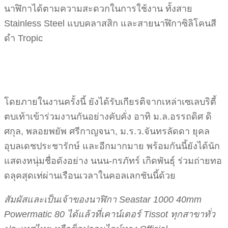
นาฬิกาได้ตามความสะดวกในการใช้งาน ทั้งสาย
Stainless Steel แบบคลาสสิก และสายนาฬิกาซิลิโคนสี
ดำ Tropic
โดยภายในงานครั้งนี้ ยังได้รับเกียรติจากเหล่าเซเลบริตี้
ตบเท้าเข้าร่วมงานกันอย่างคับคั่ง อาทิ ม.ล.อรรถดิศ ดิ
ศกุล, พลอยพยัพ ศรีกาญจนา, ม.ร.ว.จันทรลัดดา ยุคล
อุบลเดชประชารักษ์ และอีกมากมาย พร้อมกันนี้ยังได้นัก
แสดงหนุ่มชื่อดังอย่าง นนน-กรภัทร์ เกิดพันธุ์ ร่วมถ่ายทอ
ดลุคสุดเท่ผ่านเรือนเวลาในคอลเลกชันนี้ด้วย
สัมผัสและเป็นเจ้าของนาฬิกา Seastar 1000 40mm
Powermatic 80 ได้แล้วที่เคาน์เตอร์ Tissot ทุกสาขาทั่ว