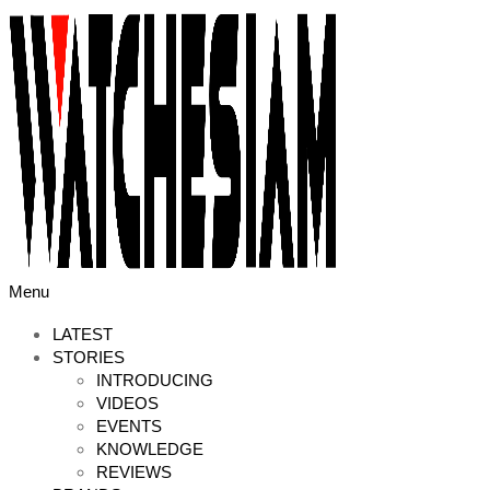
Skip
to
content
Primary
Menu
Navigation
Menu
LATEST
STORIES
INTRODUCING
VIDEOS
EVENTS
KNOWLEDGE
REVIEWS