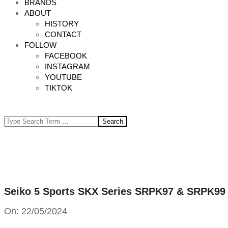
BRANDS
ABOUT
HISTORY
CONTACT
FOLLOW
FACEBOOK
INSTAGRAM
YOUTUBE
TIKTOK
Search
Seiko 5 Sports SKX Series SRPK97 & SRPK99 
On:
22/05/2024