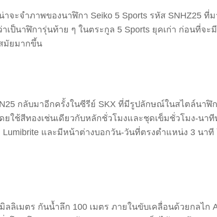
น่าจะจำภาพของนาฬิกา Seiko 5 Sports รหัส SNHZ25 ที่ม
ว่าเป็นาฬิการุ่นท้าย ๆ ในตระกูล 5 Sports ยุคเก่า ก่อนที่จะ
สมัยมากขึ้น
25 กลับมาอีกครั้งในซีรีย์ SKX ที่มีรูปลักษณ์ในสไตล์นาฬ
โดยใช้สีทองเช่นเดียวกับหลักชั่วโมงและชุดเข็มชั่วโมง-นาท
แสง Lumibrite และมีหน้าต่างบอกวัน-วันที่ตรงตำแหน่ง 3 นาท
 มิลลิเมตร กันน้ำลึก 100 เมตร ภายในขับเคลื่อนด้วยกลไก 