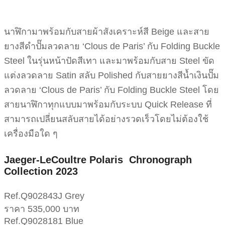
นาฬิกามาพร้อมกับสายผ้าสังเคราะห์สี Beige และสาย
ยางสีดำปั๊มลวดลาย ‘Clous de Paris’ กับ Folding Buckle
Steel ในรุ่นหน้าปัดสีเทา และมาพร้อมกับสาย Steel ขัด
แต่งลวดลาย Satin สลับ Polished กับสายยางสีน้ำเงินปั๊ม
ลวดลาย ‘Clous de Paris’ กับ Folding Buckle Steel โดย
สายนาฬิกาทุกแบบมาพร้อมกับระบบ Quick Release ที่
สามารถเปลี่ยนสลับสายได้อย่างรวดเร็วโดยไม่ต้องใช้
เครื่องมือใด ๆ
Jaeger-LeCoultre Polaris Chronograph
Collection 2023
Ref.Q902843J Grey
ราคา 535,000 บาท
Ref.Q9028181 Blue