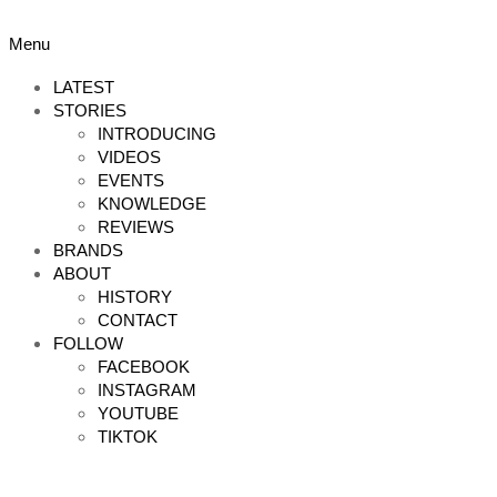
Skip
to
Primary
Menu
content
Navigation
Menu
LATEST
STORIES
INTRODUCING
VIDEOS
EVENTS
KNOWLEDGE
REVIEWS
BRANDS
ABOUT
HISTORY
CONTACT
FOLLOW
FACEBOOK
INSTAGRAM
YOUTUBE
TIKTOK