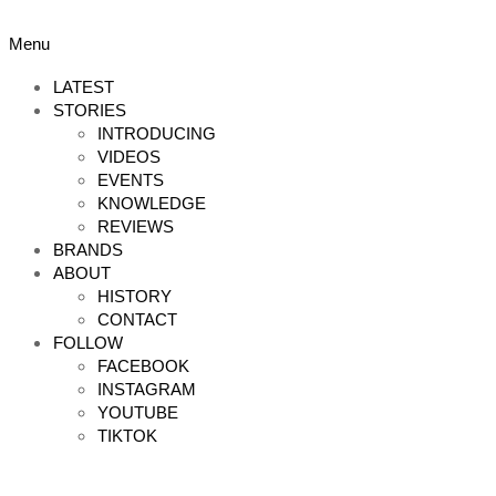
Skip
to
Primary
Menu
content
Navigation
Menu
LATEST
STORIES
INTRODUCING
VIDEOS
EVENTS
KNOWLEDGE
REVIEWS
BRANDS
ABOUT
HISTORY
CONTACT
FOLLOW
FACEBOOK
INSTAGRAM
YOUTUBE
TIKTOK