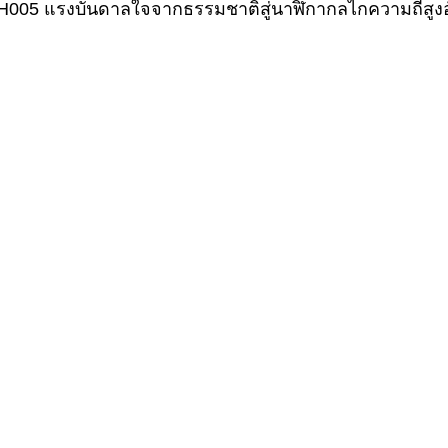
GH005 แรงบันดาลใจจากธรรมชาติสู่นาฬิกากลไกความถี่สูง