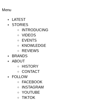
Skip
to
Primary
Menu
content
Navigation
Menu
LATEST
STORIES
INTRODUCING
VIDEOS
EVENTS
KNOWLEDGE
REVIEWS
BRANDS
ABOUT
HISTORY
CONTACT
FOLLOW
FACEBOOK
INSTAGRAM
YOUTUBE
TIKTOK