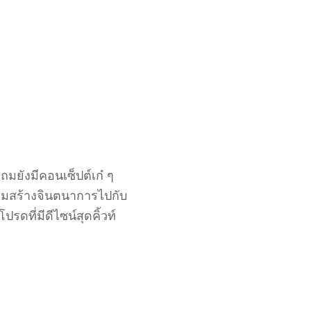
มยังมีคอนเซ็ปต์เก๋ ๆ
สริมสร้างจินตนาการไปกับ
รดที่มีดีไซน์สุดคิ้วท์