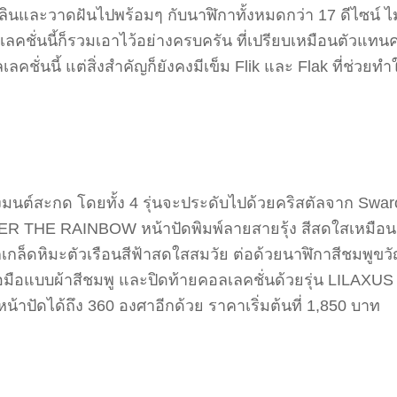
พลินและวาดฝันไปพร้อมๆ กับนาฬิกาทั้งหมดกว่า 17 ดีไซน์ ไ
 คอลเลคชั่นนี้ก็รวมเอาไว้อย่างครบครัน ที่เปรียบเหมือนตัว
ั่นนี้ แต่สิ่งสำคัญก็ยังคงมีเข็ม Flik และ Flak ที่ช่วยทำใ
งมนต์สะกด โดยทั้ง 4 รุ่นจะประดับไปด้วยคริสตัลจาก Swa
VER THE RAINBOW หน้าปัดพิมพ์ลายสายรุ้ง สีสดใสเหมือน
กเกล็ดหิมะตัวเรือนสีฟ้าสดใสสมวัย ต่อด้วยนาฬิกาสีชมพู
อมือแบบผ้าสีชมพู และปิดท้ายคอลเลคชั่นด้วยรุ่น LILAXUS
้าปัดได้ถึง 360 องศาอีกด้วย ราคาเริ่มต้นที่ 1,850 บาท