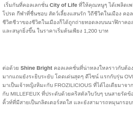
เริ่มกันที่คอลเลกชั่น
City of Life
ที่ให้คุณหนูๆ ได้เพลิดเ
โปรด กีฬาที่ชื่นชอบ สัตว์เลี้ยงแสนรัก วิถีชีวิตในเมือง
ชีวิตชีวาของชีวิตในเมืองก็ได้ถูกถ่ายทอดลงบนนาฬิกาคอลเลคช
และสนุกยิ่งขึ้น ในราคาเริ่มต้นเพียง 1,200 บาท
ต่อด้วย
Shine Bright
คอลเลคชั่นที่น่าหลงใหลราวกับต้อ
มากแถมยังระยิบระยับ โดดเด่นสุดๆ ดีไซน์ แรกกับรุ่น O
มาเป็นเจ้าหญิงหิมะกับ FROZILICIOUS ที่ได้ไอเดียมาจา
กับ MILLEFEUX ที่ประดับด้วยคริสตัลวิบวับๆ บนสายรัดข้
คิ้วท์ที่มีสายเป็นกลิตเตอร์สดใส และยังสามารถหมุนกรอบหน