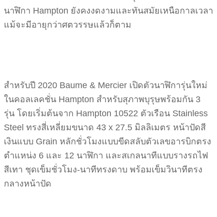
นาฬิกา Hampton ยังคงงดงามและทันสมัยเหนือกาลเวลา
แม้จะมีอายุกว่าศตวรรษแล้วก็ตาม
สำหรับปี 2020 Baume & Mercier เปิดตัวนาฬิการุ่นใหม่
ในคอลเลคชั่น Hampton สำหรับสุภาพบุรุษพร้อมกัน 3
รุ่น โดยเริ่มต้นจาก Hampton 10522 ตัวเรือน Stainless
Steel ทรงสี่เหลี่ยมขนาด 43 x 27.5 มิลลิเมตร หน้าปัดสี
เงินแบบ Grain หลักชั่วโมงแบบขีดสลับตัวเลขอารบิกตรง
ตำแหน่ง 6 และ 12 นาฬิกา และสเกลนาทีแบบรางรถไฟ
สีเทา ชุดเข็มชั่วโมง-นาทีทรงดาบ พร้อมเข็มวินาทีตรง
กลางหน้าปัด