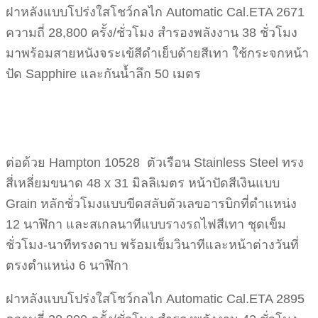
ฝาหลังแบบโปร่งใสโชว์กลไก Automatic Cal.ETA 2671
ความถี่ 28,800 ครั้ง/ชั่วโมง สำรองพลังงาน 38 ชั่วโมง
มาพร้อมสายหนังจระเข้สีดำเย็บด้ายสีเทา ใช้กระจกหน้า
ปัด Sapphire และกันน้ำลึก 50 เมตร
ต่อด้วย Hampton 10528 ตัวเรือน Stainless Steel ทรง
สี่เหลี่ยมขนาด 48 x 31 มิลลิเมตร หน้าปัดสีเงินแบบ
Grain หลักชั่วโมงแบบขีดสลับตัวเลขอารบิกที่ตำแหน่ง
12 นาฬิกา และสเกลนาทีแบบรางรถไฟสีเทา ชุดเข็ม
ชั่วโมง-นาทีทรงดาบ พร้อมเข็มวินาทีและหน้าต่างวันที่
ตรงตำแหน่ง 6 นาฬิกา
ฝาหลังแบบโปร่งใสโชว์กลไก Automatic Cal.ETA 2895