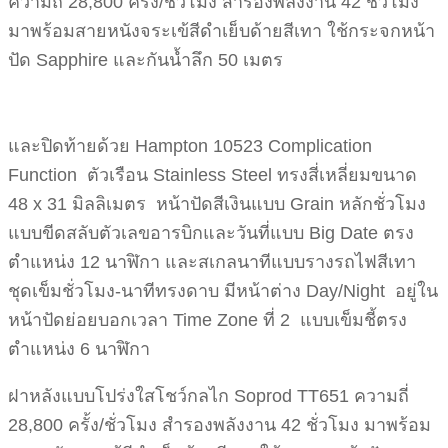
ความถี่ 28,800 ครั้ง/ชั่วโมง สำรองพลังงาน 42 ชั่วโมง
มาพร้อมสายหนังจระเข้สีดำเย็บด้ายสีเทา ใช้กระจกหน้า
ปัด Sapphire และกันน้ำลึก 50 เมตร
และปิดท้ายด้วย Hampton 10523 Complication
Function ตัวเรือน Stainless Steel ทรงสี่เหลี่ยมขนาด
48 x 31 มิลลิเมตร หน้าปัดสีเงินแบบ Grain หลักชั่วโมง
แบบขีดสลับตัวเลขอารบิกและวันที่แบบ Big Date ตรง
ตำแหน่ง 12 นาฬิกา และสเกลนาทีแบบรางรถไฟสีเทา
ชุดเข็มชั่วโมง-นาทีทรงดาบ มีหน้าต่าง Day/Night อยู่ใน
หน้าปัดย่อยบอกเวลา Time Zone ที่ 2 แบบเข็มชี้ตรง
ตำแหน่ง 6 นาฬิกา
ฝาหลังแบบโปร่งใสโชว์กลไก Soprod TT651 ความถี่
28,800 ครั้ง/ชั่วโมง สำรองพลังงาน 42 ชั่วโมง มาพร้อม