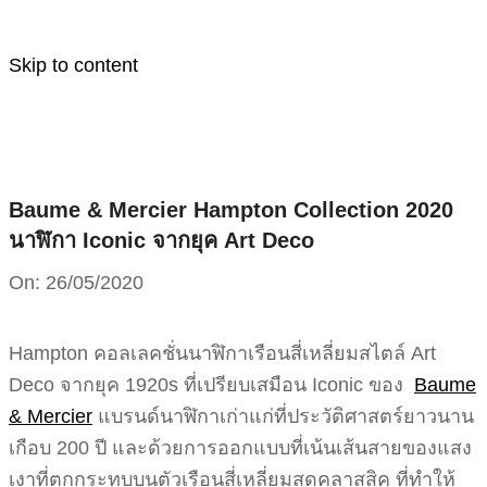
Skip to content
Baume & Mercier Hampton Collection 2020
นาฬิกา Iconic จากยุค Art Deco
On:
26/05/2020
Hampton คอลเลคชั่นนาฬิกาเรือนสี่เหลี่ยมสไตล์ Art
Deco จากยุค 1920s ที่เปรียบเสมือน Iconic ของ
Baume
& Mercier
แบรนด์นาฬิกาเก่าแก่ที่ประวัติศาสตร์ยาวนาน
เกือบ 200 ปี และด้วยการออกแบบที่เน้นเส้นสายของแสง
เงาที่ตกกระทบบนตัวเรือนสี่เหลี่ยมสุดคลาสสิค ที่ทำให้