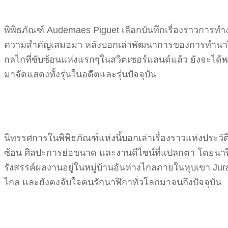
พิพิธภัณฑ์ Audemaes Piguet เลือกบันทึกเรื่องราวการทำงาน
ความสำคัญเสมอมา หลังบอกเล่าพัฒนาการของการทำนาฬิกาภาย
กลไกที่ซับซ้อนแห่งแรกๆในสวิตเซอร์แลนด์แล้ว ยังจะได้พ
มาจัดแสดงทั้งรุ่นในอดีตและรุ่นปัจจุบัน
นิทรรศการในพิพิธภัณฑ์แห่งนี้บอกเล่าเรื่องราวแห่งประวั
ซ้อน ศิลปะการย่อขนาด และงานดีไซน์ที่แปลกตา โดยนาฬิก
รังสรรค์ผลงานอยู่ในหมู่บ้านอันห่างไกลภายในหุบเขา J
ไกล และยังคงจับใจคนรักนาฬิกาทั่วโลกมาจนถึงปัจจุบัน