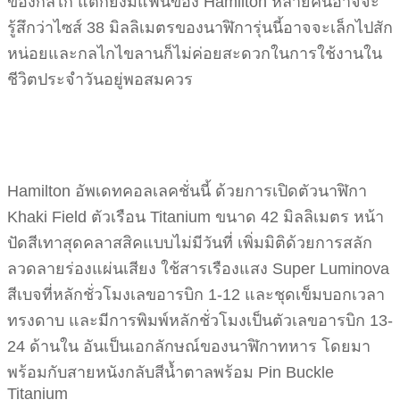
ของกลไก แต่ก็ยังมีแฟนของ Hamilton หลายคนอาจจะ
รู้สึกว่าไซส์ 38 มิลลิเมตรของนาฬิการุ่นนี้อาจจะเล็กไปสัก
หน่อยและกลไกไขลานก็ไม่ค่อยสะดวกในการใช้งานใน
ชีวิตประจำวันอยู่พอสมควร
Hamilton อัพเดทคอลเลคชั่นนี้ ด้วยการเปิดตัวนาฬิกา
Khaki Field ตัวเรือน Titanium ขนาด 42 มิลลิเมตร หน้า
ปัดสีเทาสุดคลาสสิคแบบไม่มีวันที่ เพิ่มมิติด้วยการสลัก
ลวดลายร่องแผ่นเสียง ใช้สารเรืองแสง Super Luminova
สีเบจที่หลักชั่วโมงเลขอารบิก 1-12 และชุดเข็มบอกเวลา
ทรงดาบ และมีการพิมพ์หลักชั่วโมงเป็นตัวเลขอารบิก 13-
24 ด้านใน อันเป็นเอกลักษณ์ของนาฬิกาทหาร โดยมา
พร้อมกับสายหนังกลับสีน้ำตาลพร้อม Pin Buckle
Titanium