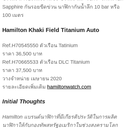
Sapphire กันรอยขีดข่วน นาฬิกากันน้ำลึก 10 bar หรือ
100 เมตร
Hamilton Khaki Field Titanium Auto
Ref.H70545550 ตัวเรือน Tatinium
ราคา 36,500 บาท
Ref.H70665533 ตัวเรือน DLC Titanium
ราคา 37,500 บาท
วางจำหน่าย เมษายน 2020
รายละเอียดเพิ่มเติม
hamiltonwatch.com
Initial Thoughts
Hamilton แบรนด์นาฬิกาที่มีเกียรติประวัติในการผลิต
นาฬิกาให้กับกองทัพสหรัฐอเมริกาในช่วงสงครามโลก