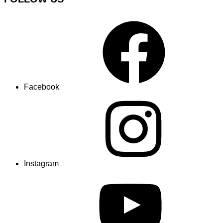
Facebook
Instagram