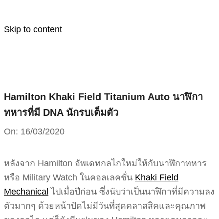
Skip to content
Hamilton Khaki Field Titanium Auto นาฬิกา
ทหารที่มี DNA นักรบเต็มตัว
On:
16/03/2020
หลังจาก Hamilton อัพเดทกลไกใหม่ให้กับนาฬิกาทหาร
หรือ Military Watch ในคอลเลคชั่น
Khaki Field
Mechanical
ไปเมื่อปีก่อน ซึ่งนับว่าเป็นนาฬิกาที่มีความลง
ตัวมากๆ ด้วยหน้าปัดไม่มีวันที่สุดคลาสสิคและคุณภาพ