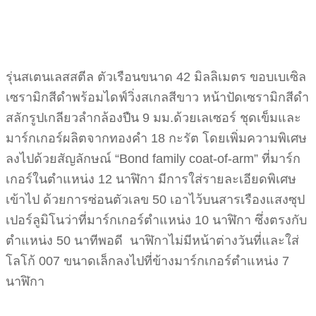
รุ่นสเตนเลสสตีล ตัวเรือนขนาด 42 มิลลิเมตร ขอบเบเซิล
เซรามิกสีดำพร้อมไดฟ์วิ่งสเกลสีขาว หน้าปัดเซรามิกสีดำ
สลักรูปเกลียวลำกล้องปืน 9 มม.ด้วยเลเซอร์ ชุดเข็มและ
มาร์กเกอร์ผลิตจากทองคำ 18 กะรัต โดยเพิ่มความพิเศษ
ลงไปด้วยสัญลักษณ์ “Bond family coat-of-arm” ที่มาร์ก
เกอร์ในตำแหน่ง 12 นาฬิกา มีการใส่รายละเอียดพิเศษ
เข้าไป ด้วยการซ่อนตัวเลข 50 เอาไว้บนสารเรืองแสงซุป
เปอร์ลูมิโนว่าที่มาร์กเกอร์ตำแหน่ง 10 นาฬิกา ซึ่งตรงกับ
ตำแหน่ง 50 นาทีพอดี นาฬิกาไม่มีหน้าต่างวันที่และใส่
โลโก้ 007 ขนาดเล็กลงไปที่ข้างมาร์กเกอร์ตำแหน่ง 7
นาฬิกา