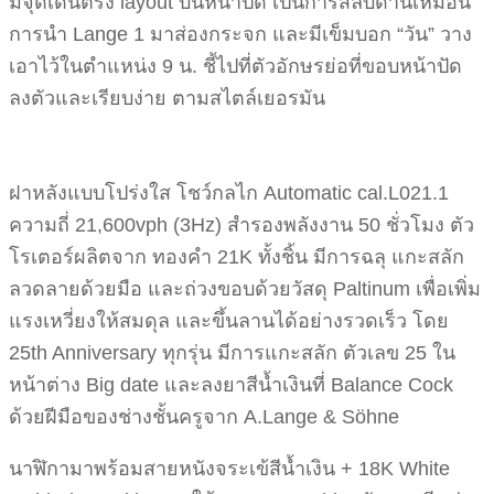
มีจุดเด่นตรง layout บนหน้าปัด เป็นการสลับด้านเหมือน
การนำ Lange 1 มาส่องกระจก และมีเข็มบอก “วัน” วาง
เอาไว้ในตำแหน่ง 9 น. ชี้ไปที่ตัวอักษรย่อที่ขอบหน้าปัด
ลงตัวและเรียบง่าย ตามสไตล์เยอรมัน
ฝาหลังแบบโปร่งใส โชว์กลไก Automatic cal.L021.1
ความถี่ 21,600vph (3Hz) สำรองพลังงาน 50 ชั่วโมง ตัว
โรเตอร์ผลิตจาก ทองคำ 21K ทั้งชิ้น มีการฉลุ แกะสลัก
ลวดลายด้วยมือ และถ่วงขอบด้วยวัสดุ Paltinum เพื่อเพิ่ม
แรงเหวี่ยงให้สมดุล และขึ้นลานได้อย่างรวดเร็ว โดย
25th Anniversary ทุกรุ่น มีการแกะสลัก ตัวเลข 25 ใน
หน้าต่าง Big date และลงยาสีน้ำเงินที่ Balance Cock
ด้วยฝีมือของช่างชั้นครูจาก A.Lange & Söhne
นาฬิกามาพร้อมสายหนังจระเข้สีน้ำเงิน + 18K White